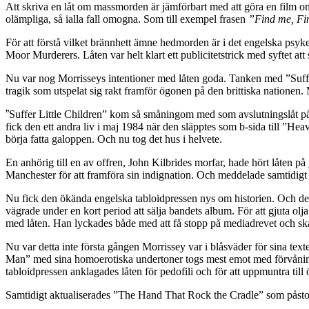
Att skriva en låt om massmorden är jämförbart med att göra en film om 
olämpliga, så ialla fall omogna. Som till exempel frasen
”Find me, F
För att förstå vilket brännhett ämne hedmorden är i det engelska ps
Moor Murderers. Låten var helt klart ett publicitetstrick med syftet a
Nu var nog Morrisseys intentioner med låten goda. Tanken med ”Suffer
tragik som utspelat sig rakt framför ögonen på den brittiska nationen
”
Suffer Little Children” kom så småningom med som avslutningslåt på 
fick den ett andra liv i maj 1984 när den släpptes som b-sida till ”
börja fatta galoppen. Och nu tog det hus i helvete.
En anhörig till en av offren, John Kilbrides morfar, hade hört låten 
Manchester för att framföra sin indignation. Och meddelade samtidig
Nu fick den ökända engelska tabloidpressen nys om historien. Och d
vägrade under en kort period att sälja bandets album. För att gjuta ol
med låten. Han lyckades både med att få stopp på mediadrevet och ska
Nu var detta inte första gången Morrissey var i blåsväder för sina te
Man” med sina homoerotiska undertoner togs mest emot med förvåning. 
tabloidpressen anklagades låten för pedofili och för att uppmuntra till
Samtidigt aktualiserades ”The Hand That Rock the Cradle” som påst