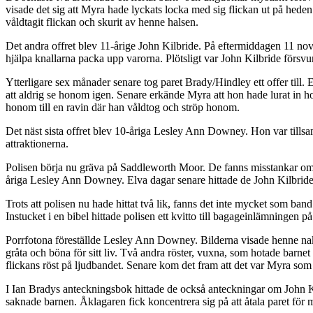
visade det sig att Myra hade lyckats locka med sig flickan ut på he
våldtagit flickan och skurit av henne halsen.
Det andra offret blev 11-årige John Kilbride. På eftermiddagen 11 n
hjälpa knallarna packa upp varorna. Plötsligt var John Kilbride försvun
Ytterligare sex månader senare tog paret Brady/Hindley ett offer till
att aldrig se honom igen. Senare erkände Myra att hon hade lurat in 
honom till en ravin där han våldtog och ströp honom.
Det näst sista offret blev 10-åriga Lesley Ann Downey. Hon var tillsam
attraktionerna.
Polisen börja nu gräva på Saddleworth Moor. De fanns misstankar om at
åriga Lesley Ann Downey. Elva dagar senare hittade de John Kilbrides
Trots att polisen nu hade hittat två lik, fanns det inte mycket som ban
Instucket i en bibel hittade polisen ett kvitto till bagageinlämningen p
Porrfotona föreställde Lesley Ann Downey. Bilderna visade henne nak
gråta och böna för sitt liv. Två andra röster, vuxna, som hotade barne
flickans röst på ljudbandet. Senare kom det fram att det var Myra som 
I Ian Bradys anteckningsbok hittade de också anteckningar om John Kil
saknade barnen. Åklagaren fick koncentrera sig på att åtala paret 