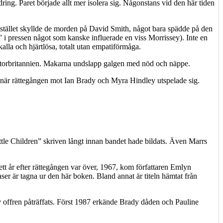
ing. Paret började allt mer isolera sig. Någonstans vid den här tiden
Istället skyllde de morden på David Smith, något bara spädde på den
 pressen något som kanske influerade en viss Morrissey). Inte en
la och hjärtlösa, totalt utan empatiförmåga.
 i Storbritannien. Makarna undslapp galgen med nöd och näppe.
r när rättegången mot Ian Brady och Myra Hindley utspelade sig.
Little Children” skriven långt innan bandet hade bildats. Även Marrs
 ett år efter rättegången var över, 1967, kom författaren Emlyn
r är tagna ur den här boken. Bland annat är titeln hämtat från
v offren påträffats. Först 1987 erkände Brady dåden och Pauline