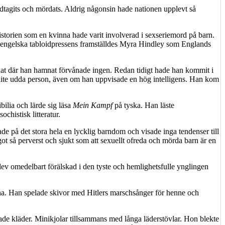
ldtagits och mördats. Aldrig någonsin hade nationen upplevt så
historien som en kvinna hade varit involverad i sexseriemord på barn.
den engelska tabloidpressens framställdes Myra Hindley som Englands
nat där han hamnat förvånade ingen. Redan tidigt hade han kommit i
 lite udda person, även om han uppvisade en hög intelligens. Han kom
bilia och lärde sig läsa
Mein Kampf
på tyska. Han läste
chistisk litteratur.
 på det stora hela en lycklig barndom och visade inga tendenser till
t så perverst och sjukt som att sexuellt ofreda och mörda barn är en
ev omedelbart förälskad i den tyste och hemlighetsfulle ynglingen
rna. Han spelade skivor med Hitlers marschsånger för henne och
gade kläder. Minikjolar tillsammans med långa läderstövlar. Hon blekte