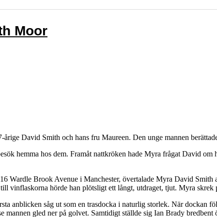
th Moor
-årige David Smith och hans fru Maureen. Den unge mannen berättade en
besök hemma hos dem. Framåt nattkröken hade Myra frågat David om ha
16 Wardle Brook Avenue i Manchester, övertalade Myra David Smith att
till vinflaskorna hörde han plötsligt ett långt, utdraget, tjut. Myra sk
rsta anblicken såg ut som en trasdocka i naturlig storlek. När dockan fö
se mannen gled ner på golvet. Samtidigt ställde sig Ian Brady bredbe