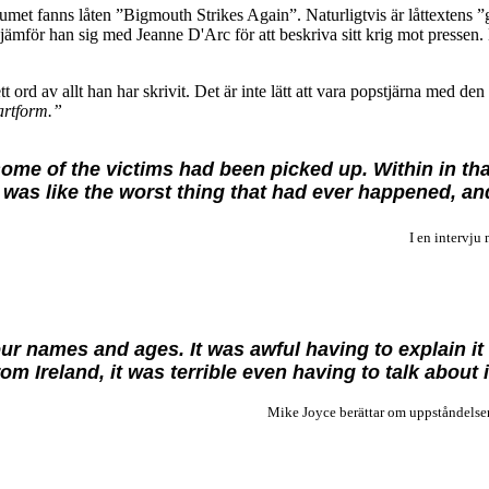
umet fanns låten ”Bigmouth Strikes Again”. Naturligtvis är låttextens 
 jämför han sig med Jeanne D'Arc för att beskriva sitt krig mot pressen. E
ett ord av allt han har skrivit. Det är inte lätt att vara popstjärna med 
 artform.”
 some of the victims had been picked up. Within in t
It was like the worst thing that had ever happened, a
I en intervju m
 our names and ages. It was awful having to explain i
om Ireland, it was terrible even having to talk about i
Mike Joyce berättar om uppståndelsen kring ”Su