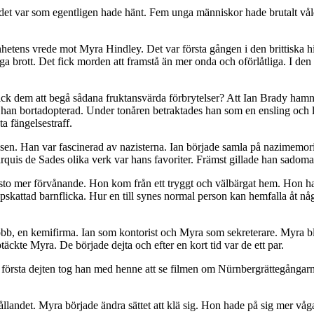
d det var som egentligen hade hänt. Fem unga människor hade brutalt vå
mänhetens vrede mot Myra Hindley. Det var första gången i den brittiska 
iga brott. Det fick morden att framstå än mer onda och oförlåtliga. I 
ck dem att begå sådana fruktansvärda förbrytelser? Att Ian Brady ham
v han bortadopterad. Under tonåren betraktades han som en ensling och
ta fängelsestraff.
ssen. Han var fascinerad av nazisterna. Ian började samla på nazimemori
quis de Sades olika verk var hans favoriter. Främst gillade han sadomaso
o mer förvånande. Hon kom från ett tryggt och välbärgat hem. Hon hade
kattad barnflicka. Hur en till synes normal person kan hemfalla åt någo
obb, en kemifirma. Ian som kontorist och Myra som sekreterare. Myra bl
äckte Myra. De började dejta och efter en kort tid var de ett par.
å första dejten tog han med henne att se filmen om Nürnbergrättegånga
ållandet. Myra började ändra sättet att klä sig. Hon hade på sig mer vå