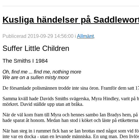
Kusliga händelser på Saddlewor
Publicerad 2019-09-29 14:56:00 i
Allmänt
,
Suffer Little Children
The Smiths I 1984
Oh, find me ... find me, nothing more
We are on a sullen misty moor
De församlade polismännen trodde inte sina öron. Framför dem satt 17
Samma kväll hade Davids Smiths svägerska, Myra Hindley, varit på 
mörkret. David ställde upp utan att bråka.
När de väl kom fram till Myra och hennes sambo Ian Bradys hem, på 
hade sparat åt honom. Medan han stod i köket och läste på etiketterna 
När han steg in i rummet fick han se Ian brottas med något som vid fö
inte var en docka - utan en levande människa. En ung man. Den livlö