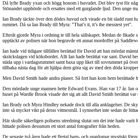
Då lyfte Brady yxan och högg honom i huvudet. Det blev tyst för någ
Stönandet upphörde och ersattes med ett gurglande ljud. Den unge m
Ian Brady täckte över den dödes huvud och virade en bit sladd runt han
rummet. Då sa Ian Brady till Myra: ”That’s it, it’s the messiest yet”.
Efteråt gjorde Myra i ordning te till hela sällskapet. Medan de fika
upptäckt av polisen när hon begravde ett annat mordoffer på Saddlew
Ian hade vid tidigare tillfällen berättad för David att han mördat männi
skräckslagen vid köksbordet. Allt Ian hade berättat var sant. David bes
städa upp i vardagsrummet samt baxa upp liket till sovrummet på öve
tillbaka nästa dag för att hjälpa dem göra sig av med den döda kroppe
Men David Smith hade andra planer. Så fort han kom hem berättade han 
Den mördade unge mannen hette Edward Evans. Han var 17 år. Ian och
huset på Wardle Brook visade det sig att allt David Smith berättat va
Ian Brady och Myra Hindley nekade dock till alla anklagelser. De skyll
inte så mycket vikt på deras vittnesmål. I synnerhet inte sedan de hit
Här skulle säkerligen polisens utredning slutat om det inte hade varit
hittade polisen dessutom ett stort antal fotografier från heden.
De senaste två åren hade ett flertal barn- och ungdomar mystiskt försv