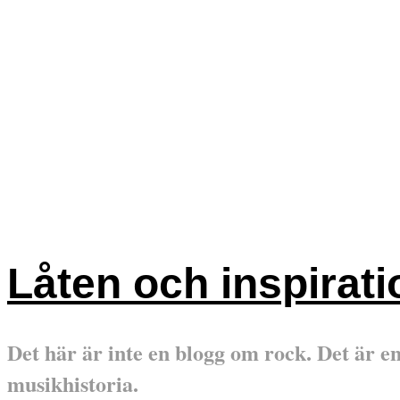
Låten och inspirat
Det här är inte en blogg om rock. Det är 
musikhistoria.