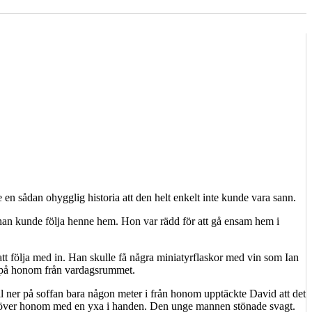
 sådan ohygglig historia att den helt enkelt inte kunde vara sann.
n kunde följa henne hem. Hon var rädd för att gå ensam hem i
 följa med in. Han skulle få några miniatyrflaskor med vin som Ian
rek på honom från vardagsrummet.
ll ner på soffan bara någon meter i från honom upptäckte David att det
nt över honom med en yxa i handen. Den unge mannen stönade svagt.