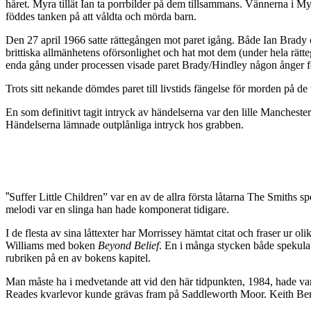
håret. Myra tillät Ian ta porrbilder på dem tillsammans. Vännerna i M
föddes tanken på att våldta och mörda barn.
Den 27 april 1966 satte rättegången mot paret igång. Både Ian Brady 
brittiska allmänhetens oförsonlighet och hat mot dem (under hela rä
enda gång under processen visade paret Brady/Hindley någon ånger för
Trots sitt nekande dömdes paret till livstids fängelse för morden på 
En som definitivt tagit intryck av händelserna var den lille Manches
Händelserna lämnade outplånliga intryck hos grabben.
”
Suffer Little Children” var en av de allra första låtarna The Smiths s
melodi var en slinga han hade komponerat tidigare.
I de flesta av sina låttexter har Morrissey hämtat citat och fraser ur 
Williams med boken
Beyond Belief
. En i många stycken både spekulat
rubriken på en av bokens kapitel.
Man måste ha i medvetande att vid den här tidpunkten, 1984, hade var
Reades kvarlevor kunde grävas fram på Saddleworth Moor. Keith Benne