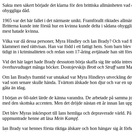
Sakta men säkert började det klarna för den brittiska allmänheten va
ohyggliga dåd.
1965 var det här fallet i det närmaste unikt. Framförallt riktades all
Britterna kunde inte förstå hur en kvinna kunde delta i sådana ohyggl
mest hatade kvinna.
Vilka var då dessa personer, Myra Hindley och Ian Brady? Och vad fi
klammeri med rättvisan. Han var född i ett fattigt hem. Som barn ble
tidigt in i kriminaliteten och redan som 17-åring avtjänade han sitt förs
Vid det här laget hade Brady dessutom börja skaffa sig lite udda intre
överhuvudtaget många böcker. Dostojevskijs
Brott och Straff
samt Mar
Om Ian Bradys framtid var utstakad var Myra Hindleys utveckling dest
vad som senare skulle hända. Tvärtom älskade hon djur och var en upps
gåta än idag.
I början av 60-talet lärde de känna varandra. De arbetade på samma j
med den skottska accenten. Men det dröjde nästan ett år innan Ian uppt
Det blev Myras inkörsport till Ians hemliga och depraverade värld. P
uppmuntrade henne att läsa
Mein Kampf
.
Ian Brady var hennes första riktiga älskare och hon hängav sig åt förh