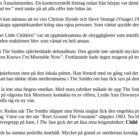
Åmselemorden. Ett kontroversiellt företag redan från början var dömt at
ind me”
med tanke på att alla offer inte hittas än.
yket kan nämnas att en viss Chrissie Hynde och Steve Strange (Visage) 
tt skapa uppmärksamhet kring sina egna personer. Som väntat spydde den 
 Little Children” var att uppmärksamma de ohyggligheter som inträffat 
. Men reaktionen blev som väntat en helt annan.
The Smiths självbetitlade debutalbum. Den gjorde inte särskilt mycket 
Heaven Knows I’m Miserable Now”. Fortfarande hade ingen reagerat på te
på jukeboxen inne på den lokala puben. Han förstod med en gång vad det 
t att han tänkte döda medlemmarna i The Smiths om han fick syn på de
e la inte sina fingrar emellan. Med stora rubriker målade de upp The
ja på vågorna fick Morrissey kontakta en av offren, Leslie Ann Downeys m
ffa sig en ny vän.
xter. Redan när The Smiths släppte sina första singlar fick den engelsk
Värre var det när ”Reel Around The Fountain” släpptes 1983. Nu blåste 
 övergrepp på barn. I
The Sun
gick det att läsa rena krigsrubriker:
Child 
ods ha samma pedofila innehåll. Mycket på grund av mediernas korstå