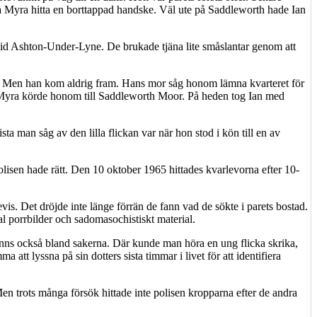
a Myra hitta en borttappad handske. Väl ute på Saddleworth hade Ian
id Ashton-Under-Lyne. De brukade tjäna lite småslantar genom att
rmor. Men han kom aldrig fram. Hans mor såg honom lämna kvarteret för
r. Myra körde honom till Saddleworth Moor. På heden tog Ian med
a man såg av den lilla flickan var när hon stod i kön till en av
lisen hade rätt. Den 10 oktober 1965 hittades kvarlevorna efter 10-
vis. Det dröjde inte länge förrän de fann vad de sökte i parets bostad.
tal porrbilder och sadomasochistiskt material.
nns också bland sakerna. Där kunde man höra en ung flicka skrika,
t lyssna på sin dotters sista timmar i livet för att identifiera
en trots många försök hittade inte polisen kropparna efter de andra