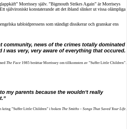
”glappkäft” Morrissey själv. ”Bigmouth Strikes Again” är Morriseys
tt självironiskt konstaterande att det ibland slinker ut vissa olämpliga
den engelska tabloidpressens som ständigt dissikerar och granskar ens
hat community, news of the crimes totally dominated
nd I was very, very aware of everything that occured.
ed
The Face
1985 berättar Morrissey om tillkomsten av ”Suffer Little Children”.
t to my parents because the wouldn’t really
t.”
ffer Little Children” i boken
The Smiths – Songs That Saved Your Life
.