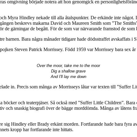
yras omgivning började notera att hon genomgick en personlighetsförändr
och Myra Hindley nekade till alla åtalspunkter. De erkände inte något. 
ttegången beskrevs makarna David och Maureen Smith som ”The Smiths” i
 de gärningar de begått. För de som var närvarande framstod de som kal
de tre barnen. Bara några månader tidigare hade dödsstraffet avskaffats
terpojken Steven Patrick Morrissey. Född 1959 var Morrissey bara sex å
Over the moor, take me to the moor
Dig a shallow grave
And I'll lay me down
pelade in. Precis som många av Morrisseys låtar var texten till ”Suffer 
olika böcker och teaterpjäser. Så också med ”Suffer Little Children”. Bara
iv och snaskig biografi över de bägge morddömda. Många av låtens frase
e sig Hindley eller Brady erkänt morden. Fortfarande hade bara fyra a
ts kropp har fortfarande inte hittats.