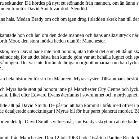
ra sekunder. Då hördes på nytt ett stönande från mannen, om än ännu 
annen framför David Smith var död. Stendöd.
s hals. Medan Brady om och om igen drog i sladden skrek han till den död
de skämtade hon och Ian om den döde mannen och hans ansiktsuttryck när
orth Moor, den stora mörka heden utanför Manchester.
skor, men David hade inte trott honom, utan tolkat det som ett dåligt skäm
tämde sig för att det bästa han kunde göra var att behålla lugnet och spe
rvåningen. Det var inte förrän de tidiga morgontimmarna som han lycka
n.
hela historien för sin fru Maureen, Myras syster. Tillsammans beslöt de
 Myra hade stött på honom inne på Manchester City Centre och lyckats
r sant. Liket efter Edward Evans återfanns i sovrummet och mordvapnet h
de allt på David Smith. De påstod att han kommit i bråk med offret i pa
tade detaljerade anteckningar i Myras bil för hur paret planerat mordet.
 för en detalj i David Smiths vittnesmål; Ian Bradys skryt om att de ha
unnit från Manchester. Den 12 juli 1963 hade 16-åriga Pauline Reade för