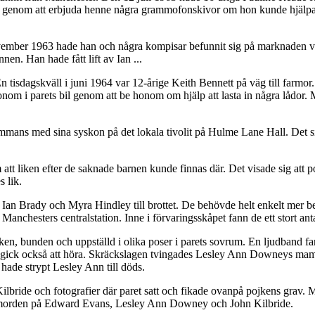
den genom att erbjuda henne några grammofonskivor om hon kunde hjälp
ovember 1963 hade han och några kompisar befunnit sig på marknaden v
nen. Han hade fått lift av Ian ...
. En tisdagskväll i juni 1964 var 12-årige Keith Bennett på väg till fa
honom i parets bil genom att be honom om hjälp att lasta in några lådo
mans med sina syskon på det lokala tivolit på Hulme Lane Hall. Det sist
t liken efter de saknade barnen kunde finnas där. Det visade sig att po
 lik.
d Ian Brady och Myra Hindley till brottet. De behövde helt enkelt mer be
å Manchesters centralstation. Inne i förvaringsskåpet fann de ett stort an
en, bunden och uppställd i olika poser i parets sovrum. En ljudband fa
t gick också att höra. Skräckslagen tvingades Lesley Ann Downeys mamma at
hade strypt Lesley Ann till döds.
bride och fotografier där paret satt och fikade ovanpå pojkens grav. M
för morden på Edward Evans, Lesley Ann Downey och John Kilbride.