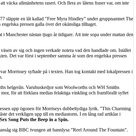
t väcka allmänhetens raseri. Och flera av låtens fraser var, om inte
1977 släppte en låt kallad ”Free Myra Hindley” under gruppnamnet The
engelska pressen galla över det okänsliga tilltaget.
i Manchester nästan tjugo år tidigare. Att inte sopa under mattan den
väsen av sig och ingen verkade notera vad den handlade om. Istället
xten. Det var först i september samma år som den engelska pressen
var Morrissey syftade på i texten. Han tog kontakt med lokalpressen i
m.
 Smiths helgerån. Varuhuskedjor som Woolworths och WH Smiths
or, för att förklara medias felaktiga vinkling och framförallt syftet
a pressen upp ögonen för Morriseys dubbeltydiga lyrik. ”This Charming
det verkligen upp till en mediastorm. I en lång rad artiklar i
Sex Song Puts the Beep in a Spin.
g ansåg sig BBC tvungen att bannlysa ”Reel Around The Fountain”.