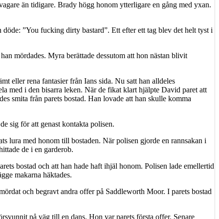
svagare än tidigare. Brady högg honom ytterligare en gång med yxan.
e: ”You fucking dirty bastard”. Ett efter ett tag blev det helt tyst i
 han mördades. Myra berättade dessutom att hon nästan blivit
t eller rena fantasier från Ians sida. Nu satt han alldeles
la med i den bisarra leken. När de fikat klart hjälpte David paret att
des smita från parets bostad. Han lovade att han skulle komma
 sig för att genast kontakta polisen.
 lura med honom till bostaden. När polisen gjorde en rannsakan i
ittade de i en garderob.
rets bostad och att han hade haft ihjäl honom. Polisen lade emellertid
 Bägge makarna häktades.
de mördat och begravt andra offer på Saddleworth Moor. I parets bostad
svunnit på väg till en dans. Hon var parets första offer. Senare