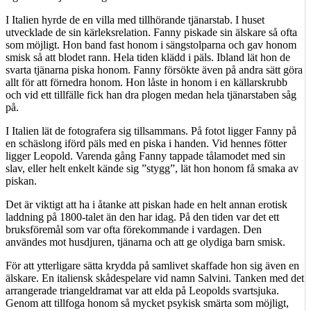
I Italien hyrde de en villa med tillhörande tjänarstab. I huset
utvecklade de sin kärleksrelation. Fanny piskade sin älskare så ofta
som möjligt. Hon band fast honom i sängstolparna och gav honom
smisk så att blodet rann. Hela tiden klädd i päls. Ibland lät hon de
svarta tjänarna piska honom. Fanny försökte även på andra sätt göra
allt för att förnedra honom. Hon låste in honom i en källarskrubb
och vid ett tillfälle fick han dra plogen medan hela tjänarstaben såg
på.
I Italien lät de fotografera sig tillsammans. På fotot ligger Fanny på
en schäslong iförd päls med en piska i handen. Vid hennes fötter
ligger Leopold. Varenda gång Fanny tappade tålamodet med sin
slav, eller helt enkelt kände sig ”stygg”, lät hon honom få smaka av
piskan.
Det är viktigt att ha i åtanke att piskan hade en helt annan erotisk
laddning på 1800-talet än den har idag. På den tiden var det ett
bruksföremål som var ofta förekommande i vardagen. Den
användes mot husdjuren, tjänarna och att ge olydiga barn smisk.
För att ytterligare sätta krydda på samlivet skaffade hon sig även en
älskare. En italiensk skådespelare vid namn Salvini. Tanken med det
arrangerade triangeldramat var att elda på Leopolds svartsjuka.
Genom att tillfoga honom så mycket psykisk smärta som möjligt,