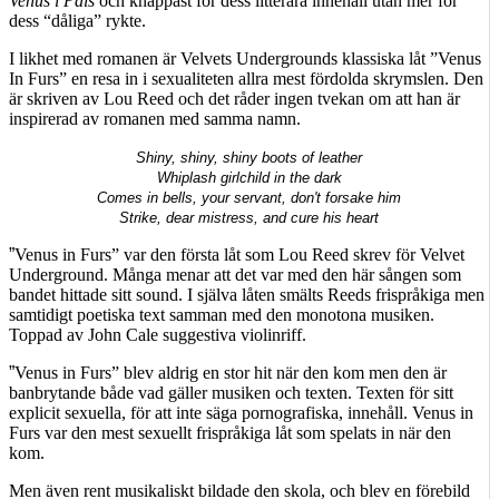
Venus i Päls
och knappast för dess litterära innehåll utan mer för
dess “dåliga” rykte.
I likhet med romanen är Velvets Undergrounds klassiska låt ”Venus
In Furs” en resa in i sexualiteten allra mest fördolda skrymslen. Den
är skriven av Lou Reed och det råder ingen tvekan om att han är
inspirerad av romanen med samma namn.
Shiny, shiny, shiny boots of leather
Whiplash girlchild in the dark
Comes in bells, your servant, don't forsake him
Strike, dear mistress, and cure his heart
”
Venus in Furs” var den första låt som Lou Reed skrev för Velvet
Underground. Många menar att det var med den här sången som
bandet hittade sitt sound. I själva låten smälts Reeds frispråkiga men
samtidigt poetiska text samman med den monotona musiken.
Toppad av John Cale suggestiva violinriff.
”
Venus in Furs” blev aldrig en stor hit när den kom men den är
banbrytande både vad gäller musiken och texten. Texten för sitt
explicit sexuella, för att inte säga pornografiska, innehåll. Venus in
Furs var den mest sexuellt frispråkiga låt som spelats in när den
kom.
Men även rent musikaliskt bildade den skola, och blev en förebild