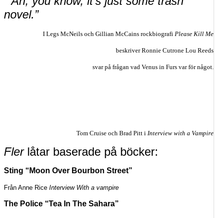
”
Ah, you know, it’s just some trash
novel.”
I Legs McNeils och Gillian McCains rockbiografi
Please Kill Me
beskriver Ronnie Cutrone Lou Reeds
svar på frågan vad Venus in Furs var för något.
Tom Cruise och Brad Pitt i
Interview with a Vampire
Fler
låtar baserade på böcker:
Sting
“
Moon Over Bourbon Street
”
Från Anne Rice
Interview With a vampire
The Police
“
Tea In The Sahara
”