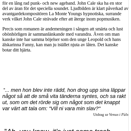
för en lång rad punk- och new ageband. John Cale ska ha en stor
del av äran för det speciella soundet. Ljudbilden är klart påverkad av
avantgardekompositören La Monte Youngs hypnotiska, surrande
verk vilket John Cale strävade efter att återge inom popmusiken.
Precis som romanen är andemeningen i sången att smärta och lust
obönhörligen är sammanlänkande med varandra. Även om man
kanske inte har samma böjelser som den unge Leopold och hans
älskarinna Fanny, kan man ju istället njuta av låten. Det kanske
botar ditt hjärta.
... men hon blev inte rädd, hon drog upp sina läppar
”
något så att de små vita tänderna syntes, och sa rakt
ut, som om det rörde sig om något som det knappt
var värt att tala om: "Vill ni vara min slav?"
Utdrag ur
Venus i Päls