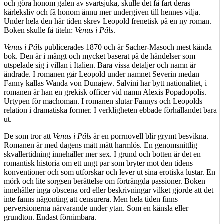
och göra honom galen av svartsjuka, skulle det få fart deras
kärleksliv och få honom ännu mer undergiven till hennes vilja.
Under hela den här tiden skrev Leopold frenetisk på en ny roman.
Boken skulle få titeln:
Venus i Päls
.
Venus i Päls
publicerades 1870 och är Sacher-Masoch mest kända
bok. Den är i mångt och mycket baserat på de händelser som
utspelade sig i villan i Italien.
Bara vissa detaljer och namn är
ändrade. I romanen går Leopold under namnet Severin medan
Fanny kallas Wanda von Dunajew. Salvini har bytt nationalitet, i
romanen är han en grekisk officer vid namn Alexis Popadopolis.
Urtypen för machoman. I romanen slutar Fannys och Leopolds
relation i dramatiska former. I verkligheten ebbade förhållandet bara
ut.
De som tror att
Venus i Päls
är en porrnovell blir grymt besvikna.
Romanen är med dagens mått mätt harmlös. En genomsnittlig
skvallertidning innehåller mer sex. I grund och botten är det en
romantisk historia om ett ungt par som bryter mot den tidens
konventioner och som utforskar och lever ut sina erotiska lustar. En
mörk och lite sorgsen berättelse om förträngda passioner. Boken
innehåller inga obscena ord eller beskrivningar vilket gjorde att det
inte fanns någonting att censurera. Men hela tiden finns
perversionerna närvarande under ytan. Som en känsla eller
grundton. Endast förnimbara.