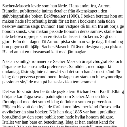
Sacher-Masoch levde som han lärde. Hans andra fru, Aurora
Rümelin, publicerade intima detaljer från äktenskapet i den
självbiografiska boken
Bekännelser
(1906). I boken berättar hon att
maken hade fått offentlig kritik för att han i böckerna hela tiden
beskrev samma slags kvinnor. Han vädjade då till sin fru att börja ge
honom smisk. Om makan piskade honom i deras samliv, skulle han
inte behöva upprepa sina erotiska fantasier i böckerna. Sagt och
gjort. Från den dagen lät Aurora piska sin man varje dag. Ibland tog
hon pigorna till hjälp. Sacher-Masoch lät även designa egna piskor.
Bland annat en niosvansad katt med järnnaglar.
Nästan samtliga romaner av
Sacher-Masoch är självbiografiska och
färgade av hans sexuella preferenser. Samtiden, med några få
undantag, fäste sig inte nämnvärt vid det som han är mest känd för
idag; den perversa grundtonen. Inslagen av starka och besynnerliga
passioner skyllde man på hans slaviska temperament.
Det var först när den berömde psykiatern Richard von Krafft-Elbing
började kartlägga sexualpatologin som Sacher-Masoch blev
förknippad med det som vi idag definierar som en perversion.
Följden blev att den hyllade författaren blev mer känd för sexuella
avvikelser än sina böcker. När han dog 1885 var han i praktiken
bortglömd av den stora publik som hade hyllat honom tidigare.
Istället var han bara en beteckning. Idag är han endast känd för