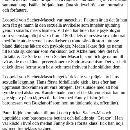
sammanhang. Istället började han tjäna sitt levebröd som journalist
och författare.
Leopold von Sacher-Masoch var masochist. Faktum är att det är han
som fått ge namn åt den sexuella avvikelse som innebär njutning
genom smärta: masochismen. Vid den här tiden hade psykologin
som vetenskap börjat växa fram. 1800-talets repressiva sexualmoral
medförde att de sexuella avvikelserna rönte särskilt stort intresse
bland dåtidens läkare och psykologer. Medan läkare fick ge namn
till kända sjukdomar som Parkinson och Alzheimer, blev det två
författare, De Sade och von Sacher-Masoch, som fick ge namn till
två av de mest kända perversionerna: Sado-masochism. Det var helt
enkelt dessa herrar som bäst och mest frekvent hade skildrat dem.
Leopold von Sacher-Masoch eget kärleksliv var präglat av hans
sexuella läggning. Hans första förhållande gick i kras efter han
uppmanat flickvännen att vara otrogen. Det slutade med att hon
rymde med älskaren. Kanske hade han det i bakhuvudet när han nu
gav sig av på en tågresa till Italien med Fanny Pistor (eller
baronessan von Bogdanoff som hon nu titulerade sig offentligt).
Paret följde kontraktet till punkt och pricka. Sacher-Masoch
uppträdde som baronessans betjänt och kallade sig “Gregor”. Han
var klädd i livré och medan Fanny åkte i första klass, fick han nöja
sig med tredjeklass vagnen.