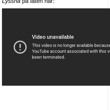
Lyssna
på låten här: