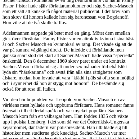
Sacher-Masoch kontaktad av en ung beundrarinna vid namn Fanny
Pistor. Pistor hade själv författarambitioner och såg Sacher-Masoch
som ett sätt att kanske få något material publicerat. I det brev som
hon skrev till honom kallade hon sig baronessan von Bogdanoff.
Hon ville att de två skulle träffas.
Adelsmannen nappade på betet med en gång. Mötet dem emellan
gick över förväntan. Fanny Pistor var en attraktiv kvinna i sina bästa
år och Sacher-Masoch en kvinnokarl av rang. Det visade sig att de
var på samma våglängd direkt. De inledde ett förhållande men
ganska snart stod det klart att Sacher-Masoch hade vissa "speciella"
önskemål. Den 8 december 1869 skrev paret under ett kontrakt.
Sacher-Masoch förband sig att under sex månader förbehållslöst
lyda sin “härskarinna” och avstå från alla sina rättigheter som
älskare, medan hon lovade att vara “klädd i päls så ofta som möjligt
och i synnerhet då hon är stygg mot honom”. De bestämde sig
också för att resa till Italien.
Vid den här tidpunkten var Leopold von Sacher-Masoch en av
världens mest hyllade och uppburna författare. Hans romaner fanns
översatta till ett flertal språk och var mycket populära. Sacher-
Masoch kom från ett välbärgat hem. Han föddes 1835 och växte
upp i polska Lemberg, i det som då var det Österrikisk-Ungerska
kejsardömet, där fadern var polispresident. Han utbildade sig till
historiker men studierna gick knackigt. Sacher-Masoch var mer
intresserad av kända despotiska kvinnor än att sätta sig in i historiska