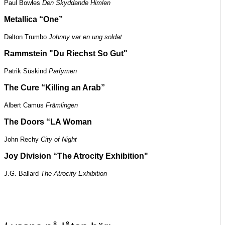
Paul Bowles
Den Skyddande Himlen
Metallica
“
One
”
Dalton Trumbo
Johnny var en ung soldat
Rammstein
"Du Riechst So Gut"
Patrik Süskind
Parfymen
The Cure
“
Killing an Arab
”
Albert Camus
Främlingen
The Doors
“
LA Woman
John Rechy
City of Night
Joy Division
“The Atrocity Exhibition"
J.G. Ballard
The Atrocity Exhibition