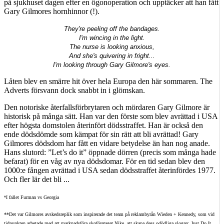
på sjukhuset dagen efter en ögonoperation och upptäcker att han fått
Gary Gilmores hornhinnor (!).
They're peeling off the bandages.
I'm wincing in the light.
The nurse is looking anxious,
And she's quivering in fright...
I'm looking through Gary Gilmore's eyes.
Låten blev en smärre hit över hela Europa den här sommaren. The
Adverts försvann dock snabbt in i glömskan.
Den notoriske återfallsförbrytaren och mördaren Gary Gilmore är
historisk på många sätt. Han var den förste som blev avrättad i USA
efter högsta domstolen återinfört dödsstraffet. Han är också den
ende dödsdömde som kämpat för sin rätt att bli avrättad! Gary
Gilmores dödsdom har fått en vidare betydelse än han nog anade.
Hans slutord: ”Let’s do it” öppnade dörren (precis som många hade
befarat) för en våg av nya dödsdomar. För en tid sedan blev den
1000:e fången avrättad i USA sedan dödsstraffet återinfördes 1977.
Och fler lär det bli ...
*
I fallet Furman vs Georgia
**Det var Gilmores avskedsreplik som inspirerade det team på reklambyrån Wieden + Kennedy, som vid
tidpunkten arbetade med att marknadsföra skoföretaget Nike, att skapa dess odödliga slogan: Just Do It.