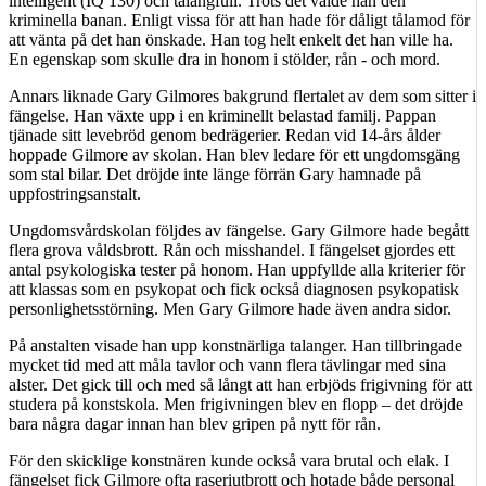
intelligent (IQ 130) och talangfull. Trots det valde han den
kriminella banan. Enligt vissa för att han hade för dåligt tålamod för
att vänta på det han önskade. Han tog helt enkelt det han ville ha.
En egenskap som skulle dra in honom i stölder, rån - och mord.
Annars liknade Gary Gilmores bakgrund flertalet av dem som sitter i
fängelse. Han växte upp i en kriminellt belastad familj. Pappan
tjänade sitt levebröd genom bedrägerier. Redan vid 14-års ålder
hoppade Gilmore av skolan. Han blev ledare för ett ungdomsgäng
som stal bilar. Det dröjde inte länge förrän Gary hamnade på
uppfostringsanstalt.
Ungdomsvårdskolan följdes av fängelse. Gary Gilmore hade begått
flera grova våldsbrott. Rån och misshandel. I fängelset gjordes ett
antal psykologiska tester på honom. Han uppfyllde alla kriterier för
att klassas som en psykopat och fick också diagnosen psykopatisk
personlighetsstörning. Men Gary Gilmore hade även andra sidor.
På anstalten visade han upp konstnärliga talanger. Han tillbringade
mycket tid med att måla tavlor och vann flera tävlingar med sina
alster. Det gick till och med så långt att han erbjöds frigivning för att
studera på konstskola. Men frigivningen blev en flopp – det dröjde
bara några dagar innan han blev gripen på nytt för rån.
För den skicklige konstnären kunde också vara brutal och elak. I
fängelset fick Gilmore ofta raseriutbrott och hotade både personal