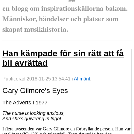
en blogg om inspirationskällorna bakom.
Människor, händelser och platser som
skapat musikhistoria.
Han kämpade för sin rätt att få
bli avrättad
Publicerad 2018-11-25 13:54:41 i
Allmänt
,
Gary Gilmore’s Eyes
The Adverts I 1977
The nurse is looking anxious,
And she's quivering in fright ...
I flera avseenden var Gary Gilmore en förbryllande person. Han var