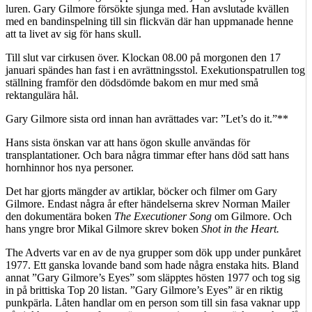
luren. Gary Gilmore försökte sjunga med. Han avslutade kvällen
med en bandinspelning till sin flickvän där han uppmanade henne
att ta livet av sig för hans skull.
Till slut var cirkusen över. Klockan 08.00 på morgonen den 17
januari spändes han fast i en avrättningsstol. Exekutionspatrullen tog
ställning framför den dödsdömde bakom en mur med små
rektangulära hål.
Gary Gilmore sista ord innan han avrättades var: ”Let’s do it.”**
Hans sista önskan var att hans ögon skulle användas för
transplantationer. Och bara några timmar efter hans död satt hans
hornhinnor hos nya personer.
Det har gjorts mängder av artiklar, böcker och filmer om Gary
Gilmore. Endast några år efter händelserna skrev Norman Mailer
den dokumentära boken
The Executioner Song
om Gilmore. Och
hans yngre bror Mikal Gilmore skrev boken
Shot in the Heart.
The Adverts var en av de nya grupper som dök upp under punkåret
1977. Ett ganska lovande band som hade några enstaka hits. Bland
annat ”Gary Gilmore’s Eyes” som släpptes hösten 1977 och tog sig
in på brittiska Top 20 listan. ”Gary Gilmore’s Eyes” är en riktig
punkpärla. Låten handlar om en person som till sin fasa vaknar upp