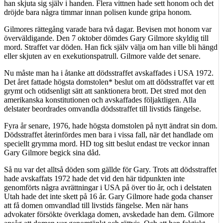
han skjuta sig själv i handen. Flera vittnen hade sett honom och det
dröjde bara några timmar innan polisen kunde gripa honom.
Gilmores rättegång varade bara två dagar. Bevisen mot honom var
överväldigande. Den 7 oktober dömdes Gary Gilmore skyldig till
mord. Straffet var döden. Han fick själv välja om han ville bli hängd
eller skjuten av en exekutionspatrull. Gilmore valde det senare.
Nu måste man ha i åtanke att dödsstraffet avskaffades i USA 1972.
Det året fattade högsta domstolen* beslut om att dödsstraffet var ett
grymt och otidsenligt sätt att sanktionera brott. Det stred mot den
amerikanska konstitutionen och avskaffades följaktligen. Alla
delstater beordrades omvandla dödsstraffet till livstids fängelse.
Fyra år senare, 1976, hade högsta domstolen på nytt ändrat sin dom.
Dödsstraffet återinfördes men bara i vissa fall, när det handlade om
speciellt grymma mord. HD tog sitt beslut endast tre veckor innan
Gary Gilmore begick sina dåd.
Så nu var det alltså döden som gällde för Gary. Trots att dödsstraffet
hade avskaffats 1972 hade det vid den här tidpunkten inte
genomförts några avrättningar i USA på över tio år, och i delstaten
Utah hade det inte skett på 16 år. Gary Gilmore hade goda chanser
att få domen omvandlad till livstids fängelse. Men när hans
advokater försökte överklaga domen, avskedade han dem. Gilmore