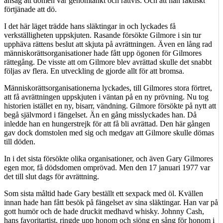
ansåg att domen var genomtänkt och rättvis. Och att han faktiskt
förtjänade att dö.
I det här läget trädde hans släktingar in och lyckades få
verkställigheten uppskjuten. Rasande försökte Gilmore i sin tur
upphäva rättens beslut att skjuta på avrättningen. Även en lång rad
människorättsorganisationer hade fått upp ögonen för Gilmores
rättegång. De visste att om Gilmore blev avrättad skulle det snabbt
följas av flera. En utveckling de gjorde allt för att bromsa.
Människorättsorganisationerna lyckades, till Gilmores stora förtret,
att få avrättningen uppskjuten i väntan på en ny prövning. Nu tog
historien istället en ny, bisarr, vändning. Gilmore försökte på nytt att
begå självmord i fängelset. Än en gång misslyckades han. Då
inledde han en hungerstrejk för att få bli avrättad. Den här gången
gav dock domstolen med sig och medgav att Gilmore skulle dömas
till döden.
In i det sista försökte olika organisationer, och även Gary Gilmores
egen mor, få dödsdomen omprövad. Men den 17 januari 1977 var
det till slut dags för avrättning.
Som sista måltid hade Gary beställt ett sexpack med öl. Kvällen
innan hade han fått besök på fängelset av sina släktingar. Han var på
gott humör och de hade druckit medhavd whisky. Johnny Cash,
hans favoritartist, ringde upp honom och sjöng en sång för honom i