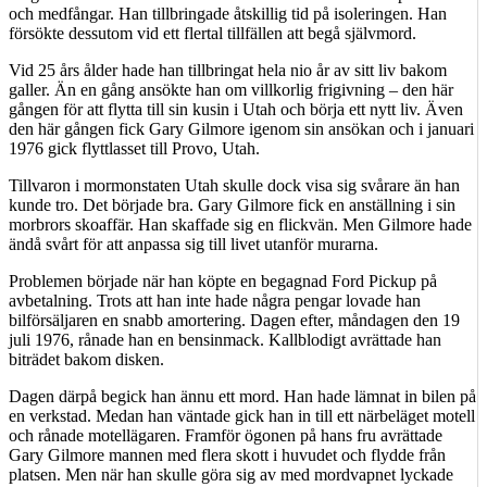
och medfångar. Han tillbringade åtskillig tid på isoleringen. Han
försökte dessutom vid ett flertal tillfällen att begå självmord.
Vid 25 års ålder hade han tillbringat hela nio år av sitt liv bakom
galler. Än en gång ansökte han om villkorlig frigivning – den här
gången för att flytta till sin kusin i Utah och börja ett nytt liv. Även
den här gången fick Gary Gilmore igenom sin ansökan och i januari
1976 gick flyttlasset till Provo, Utah.
Tillvaron i mormonstaten Utah skulle dock visa sig svårare än han
kunde tro. Det började bra. Gary Gilmore fick en anställning i sin
morbrors skoaffär. Han skaffade sig en flickvän. Men Gilmore hade
ändå svårt för att anpassa sig till livet utanför murarna.
Problemen började när han köpte en begagnad Ford Pickup på
avbetalning. Trots att han inte hade några pengar lovade han
bilförsäljaren en snabb amortering. Dagen efter, måndagen den 19
juli 1976, rånade han en bensinmack. Kallblodigt avrättade han
biträdet bakom disken.
Dagen därpå begick han ännu ett mord. Han hade lämnat in bilen på
en verkstad. Medan han väntade gick han in till ett närbeläget motell
och rånade motellägaren. Framför ögonen på hans fru avrättade
Gary Gilmore mannen med flera skott i huvudet och flydde från
platsen. Men när han skulle göra sig av med mordvapnet lyckade