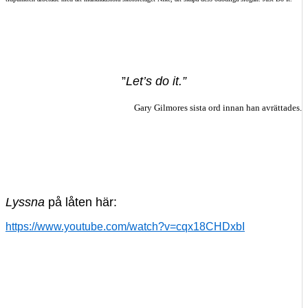
”
Let’s do it.”
Gary Gilmores sista ord innan han avrättades.
Lyssna
på låten här:
https://www.youtube.com/watch?v=cqx18CHDxbI