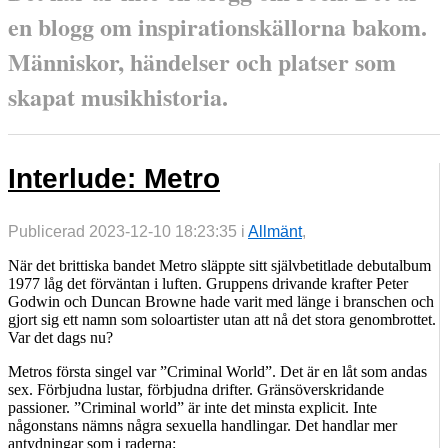
en blogg om inspirationskällorna bakom.
Människor, händelser och platser som
skapat musikhistoria.
Interlude: Metro
Publicerad 2023-12-10 18:23:35 i
Allmänt
,
När det brittiska bandet Metro släppte sitt självbetitlade debutalbum
1977 låg det förväntan i luften. Gruppens drivande krafter Peter
Godwin och Duncan Browne hade varit med länge i branschen och
gjort sig ett namn som soloartister utan att nå det stora genombrottet.
Var det dags nu?
Metros första singel var ”Criminal World”. Det är en låt som andas
sex. Förbjudna lustar, förbjudna drifter. Gränsöverskridande
passioner. ”Criminal world” är inte det minsta explicit. Inte
någonstans nämns några sexuella handlingar. Det handlar mer
antydningar som i raderna: