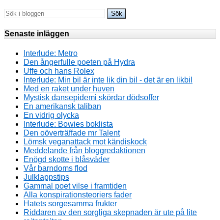
Senaste inläggen
Interlude: Metro
Den ångerfulle poeten på Hydra
Uffe och hans Rolex
Interlude: Min bil är inte lik din bil - det är en likbil
Med en raket under huven
Mystisk dansepidemi skördar dödsoffer
En amerikansk taliban
En vidrig olycka
Interlude: Bowies boklista
Den oöverträffade mr Talent
Lömsk veganattack mot kändiskock
Meddelande från bloggredaktionen
Enögd skotte i blåsväder
Vår barndoms flod
Julklappstips
Gammal poet vilse i framtiden
Alla konspirationsteoriers fader
Hatets sorgesamma frukter
Riddaren av den sorgliga skepnaden är ute på lite