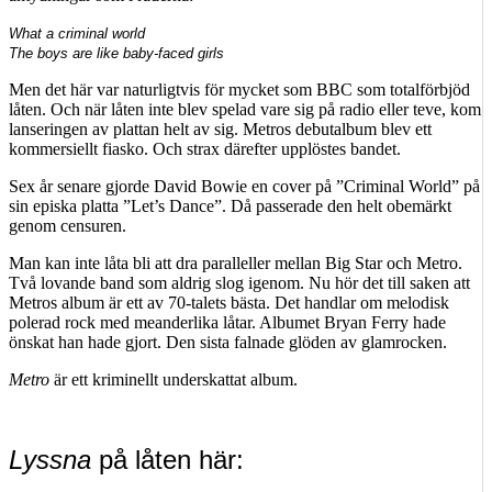
What a criminal world
The boys are like baby-faced girls
Men det här var naturligtvis för mycket som BBC som totalförbjöd
låten. Och när låten inte blev spelad vare sig på radio eller teve, kom
lanseringen av plattan helt av sig. Metros debutalbum blev ett
kommersiellt fiasko. Och strax därefter upplöstes bandet.
Sex år senare gjorde David Bowie en cover på ”Criminal World” på
sin episka platta ”Let’s Dance”. Då passerade den helt obemärkt
genom censuren.
Man kan inte låta bli att dra paralleller mellan Big Star och Metro.
Två lovande band som aldrig slog igenom. Nu hör det till saken att
Metros album är ett av 70-talets bästa. Det handlar om melodisk
polerad rock med meanderlika låtar. Albumet Bryan Ferry hade
önskat han hade gjort. Den sista falnade glöden av glamrocken.
Metro
är ett kriminellt underskattat album.
Lyssna
på låten här: