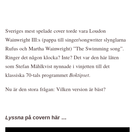
Sveriges mest spelade cover torde vara Loudon
Wainwright III:s (pappa till singer/songwriter slynglarna
Rufus och Martha Wainwright) ”The Swimming song”.
Ringer det någon klocka? Inte? Det var den här låten
som Stefan Mählkvist nynnade i vinjetten till det
klassiska 70-tals programmet
Boktipset
.
Nu är den stora frågan: Vilken version är bäst?
Lyssna
på covern här …